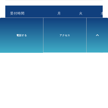
受付時間
月
火
水
午前受付
8:00 - 11:00
expand_less
電話する
アクセス
scrollable
午後受付
13:30 - 16:30
診察時間
午前の部
9:00より
午後の部
14:00より
毎月第1・3・5土曜日は医師1人で診療をしています。
斜視・弱視外来は平日、第2・4土曜日に診療をしていま
す。