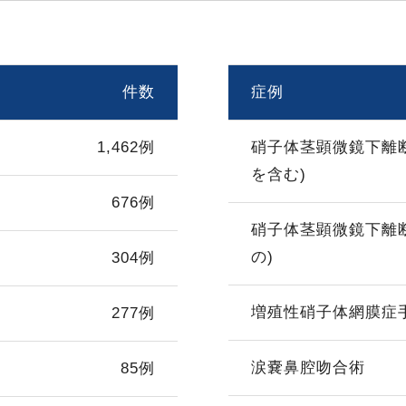
件数
症例
1,462例
硝子体茎顕微鏡下離
を含む)
676例
硝子体茎顕微鏡下離
の)
304例
増殖性硝子体網膜症
277例
涙嚢鼻腔吻合術
85例