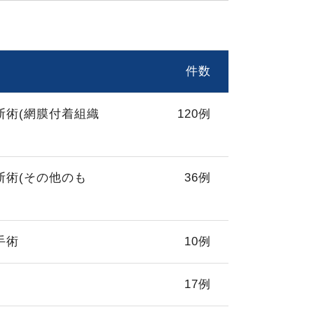
件数
断術(網膜付着組織
120例
断術(その他のも
36例
手術
10例
17例