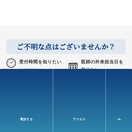
ご不明な点はございませんか？
受付時間を知りたい
医師の外来担当日を
reception
知りたい
schedule
休診情報を知りたい
病院への行き方を知
closed
りたい
access
手術実績を知りたい
病気と治癒について
expand_less
電話する
アクセス
portforio
知りたい